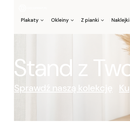
Plakaty
Okleiny
Z pianki
Naklejki
Stand z Tw
Sprawdź naszą kolekcję
Ku