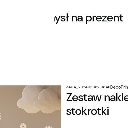
zowane pomysł na prezent
DecoPrin
3404_20240608210846
Zestaw nakl
stokrotki
*
Rozmiar naklejki