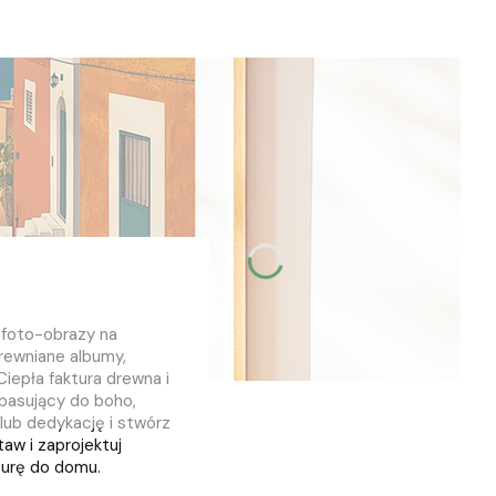
: foto-obrazy na
drewniane albumy,
 Ciepła faktura drewna i
pasujący do boho,
lub dedykację i stwórz
aw i zaprojektuj
turę do domu.