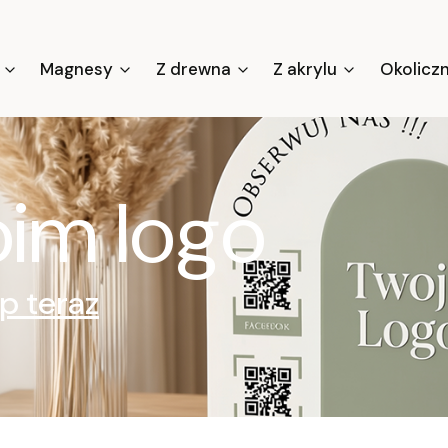
Magnesy
Z drewna
Z akrylu
Okolicz
oim logo
p teraz