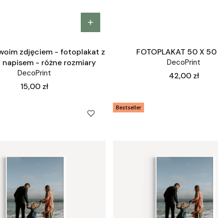
Twoim zdjęciem - fotoplakat z
FOTOPLAKAT 50 X 50
i napisem - różne rozmiary
DecoPrint
DecoPrint
Cena
42,00 zł
Cena
15,00 zł
Bestseller