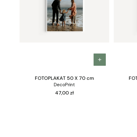
FOTOPLAKAT 50 X 70 cm
FO
DecoPrint
Cena
47,00 zł