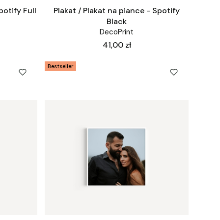
potify Full
Plakat / Plakat na piance - Spotify
Black
DecoPrint
Cena
41,00 zł
Bestseller