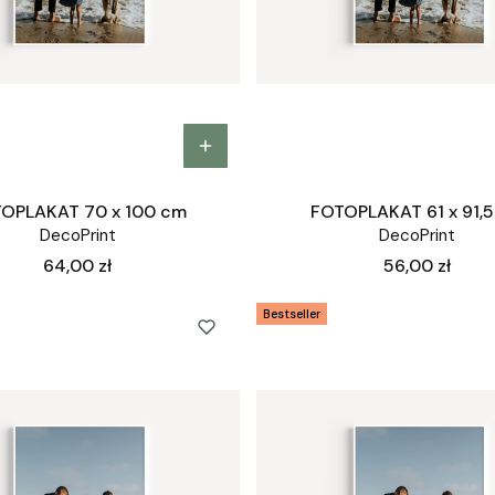
OPLAKAT 70 x 100 cm
FOTOPLAKAT 61 x 91,
DecoPrint
DecoPrint
Cena
Cena
64,00 zł
56,00 zł
Bestseller