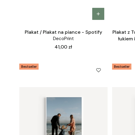
Plakat / Plakat na piance - Spotify
Plakat z 
DecoPrint
łukiem 
Cena
41,00 zł
Bestseller
Bestseller