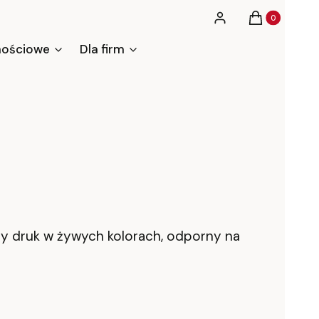
Produkty w ko
Zaloguj się
Koszyk
nościowe
Dla firm
lny druk w żywych kolorach, odporny na