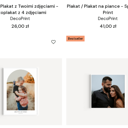
 Plakat z Twoimi zdjęciami -
Plakat / Plakat na piance - S
toplakat z 4 zdjęciami
Print
DecoPrint
DecoPrint
Cena
Cena
26,00 zł
41,00 zł
Bestseller