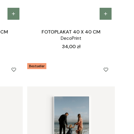
 CM
FOTOPLAKAT 40 X 40 CM
DecoPrint
Cena
34,00 zł
Bestseller