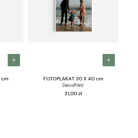
 cm
FOTOPLAKAT 30 X 40 cm
DecoPrint
Cena
31,00 zł
ej strony z produktami