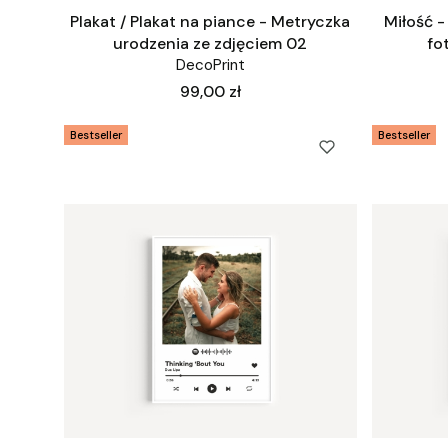
Plakat / Plakat na piance - Metryczka
Miłość -
urodzenia ze zdjęciem 02
fo
DecoPrint
Cena
99,00 zł
Bestseller
Bestseller