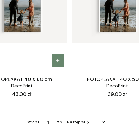
TOPLAKAT 40 X 60 cm
FOTOPLAKAT 40 X 50
DecoPrint
DecoPrint
Cena
Cena
43,00 zł
39,00 zł
Strona
z 2
Następna
Przejdź do ostatni