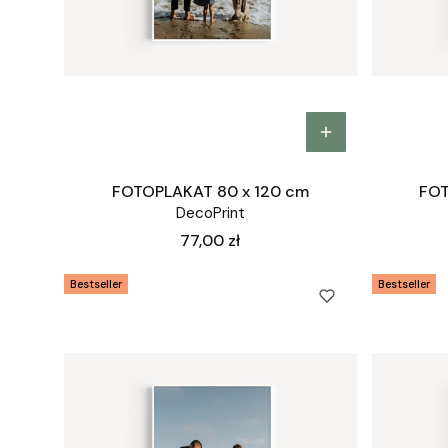
FOTOPLAKAT 80 x 120 cm
FOT
DecoPrint
Cena
77,00 zł
Bestseller
Bestseller