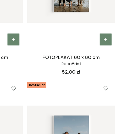
5 cm
FOTOPLAKAT 60 x 80 cm
DecoPrint
Cena
52,00 zł
Bestseller