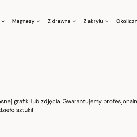
Magnesy
Z drewna
Z akrylu
Okolicz
snej grafiki lub zdjęcia. Gwarantujemy profesjona
zieło sztuki!