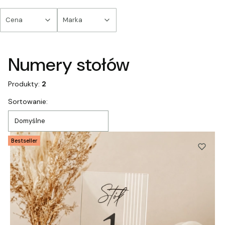
Cena
Marka
Koniec filtrów
Numery stołów
Produkty:
2
Lista produktów
Sortowanie:
Domyślne
Bestseller