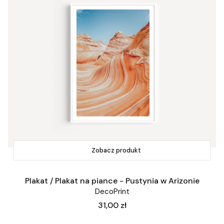
Zobacz produkt
Plakat / Plakat na piance - Pustynia w Arizonie
DecoPrint
Cena
31,00 zł