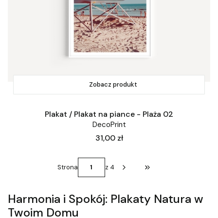
Zobacz produkt
Plakat / Plakat na piance - Plaża 02
DecoPrint
Cena
31,00 zł
Strona
z 4
Przejdź do ostatniej st
Harmonia i Spokój: Plakaty Natura w
Twoim Domu