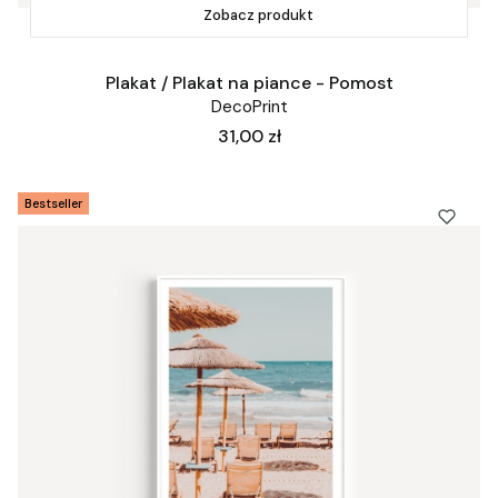
Zobacz produkt
Plakat / Plakat na piance - Pomost
DecoPrint
Cena
31,00 zł
Bestseller