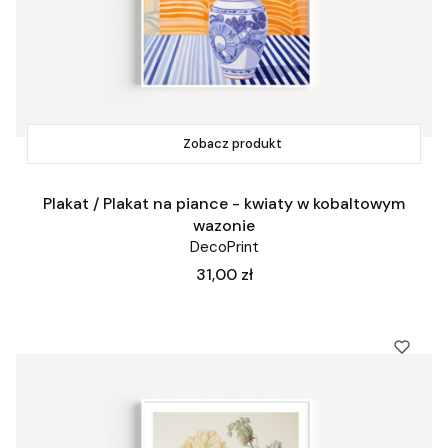
Zobacz produkt
Plakat / Plakat na piance - kwiaty w kobaltowym
wazonie
DecoPrint
Cena
31,00 zł