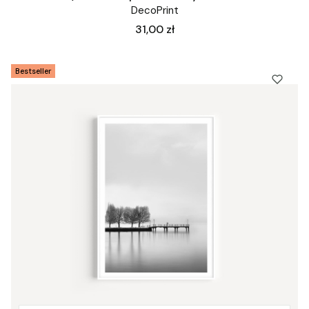
DecoPrint
Cena
31,00 zł
Bestseller