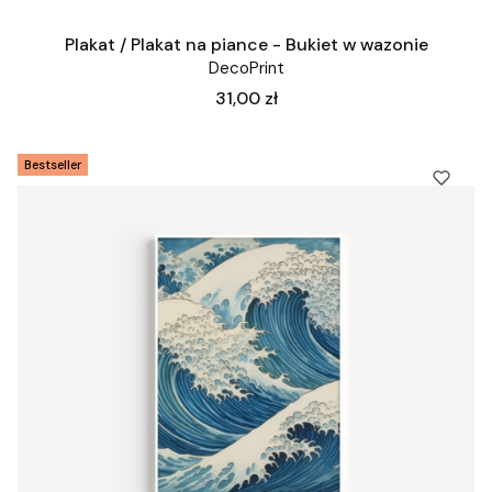
Plakat / Plakat na piance - Bukiet w wazonie
DecoPrint
Cena
31,00 zł
Bestseller