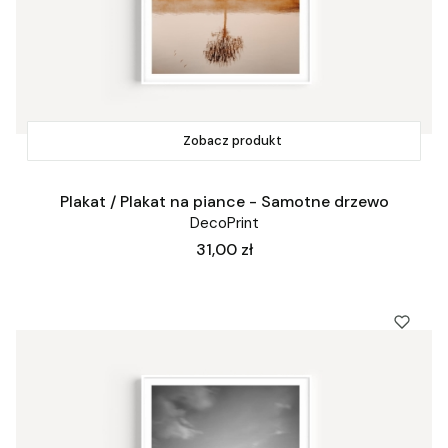
Zobacz produkt
Plakat / Plakat na piance - Samotne drzewo
DecoPrint
Cena
31,00 zł