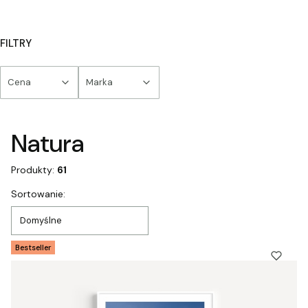
FILTRY
Cena
Marka
Koniec filtrów
Natura
Produkty:
61
Lista produktów
Sortowanie:
Domyślne
Bestseller