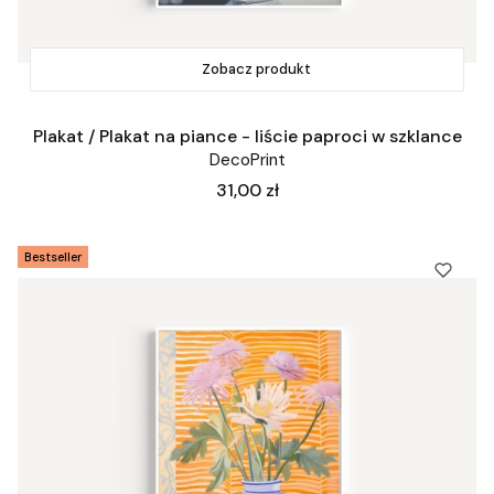
Zobacz produkt
Plakat / Plakat na piance - liście paproci w szklance
DecoPrint
Cena
31,00 zł
Bestseller