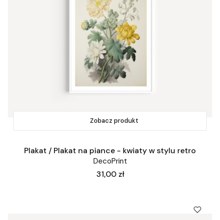
Zobacz produkt
Plakat / Plakat na piance - kwiaty w stylu retro
DecoPrint
Cena
31,00 zł