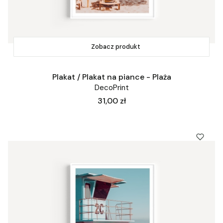
Zobacz produkt
Plakat / Plakat na piance - Plaża
DecoPrint
Cena
31,00 zł