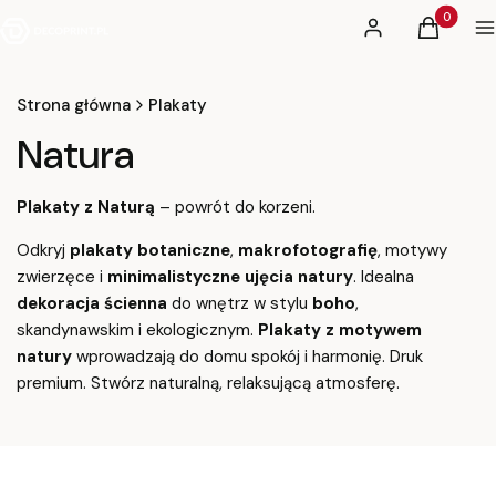
Produkty 
Zaloguj się
Koszyk
M
Strona główna
Plakaty
Natura
Plakaty z Naturą
– powrót do korzeni.
Odkryj
plakaty botaniczne
,
makrofotografię
, motywy
zwierzęce i
minimalistyczne ujęcia natury
. Idealna
dekoracja ścienna
do wnętrz w stylu
boho
,
skandynawskim i ekologicznym.
Plakaty z motywem
natury
wprowadzają do domu spokój i harmonię. Druk
premium. Stwórz naturalną, relaksującą atmosferę.