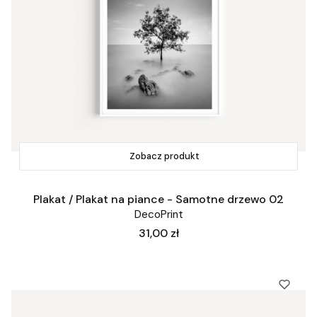
Zobacz produkt
Plakat / Plakat na piance - Samotne drzewo 02
DecoPrint
Cena
31,00 zł