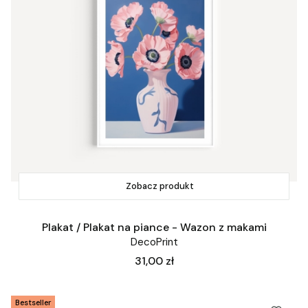
Zobacz produkt
Plakat / Plakat na piance - Wazon z makami
DecoPrint
Cena
31,00 zł
Bestseller