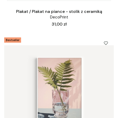
Plakat / Plakat na piance - stolik z ceramiką
DecoPrint
Cena
31,00 zł
Bestseller