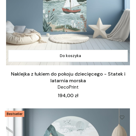
Do koszyka
Naklejka z łukiem do pokoju dziecięcego - Statek i
latarnia morska
DecoPrint
Cena
194,00 zł
Bestseller