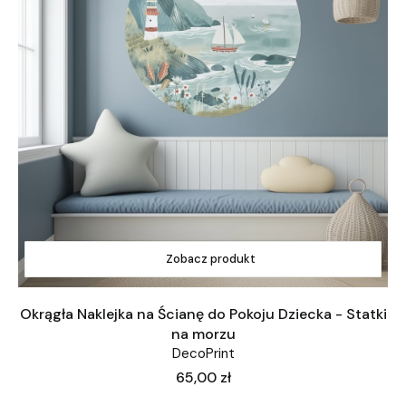
Zobacz produkt
Okrągła Naklejka na Ścianę do Pokoju Dziecka - Statki
na morzu
DecoPrint
Cena
65,00 zł