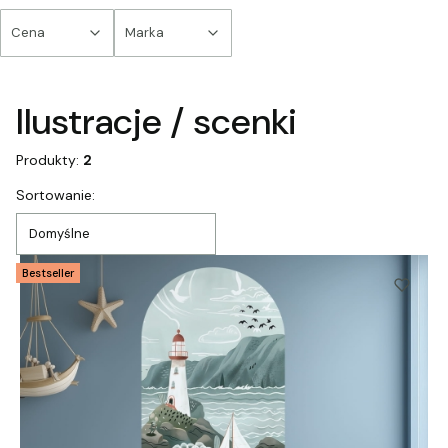
Cena
Marka
Koniec filtrów
Ilustracje / scenki
Produkty:
2
Lista produktów
Sortowanie:
Domyślne
Bestseller