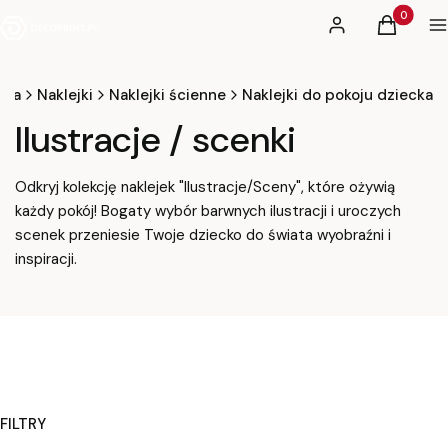
Produkty 
Zaloguj się
Koszyk
M
wna
Naklejki
Naklejki ścienne
Naklejki do pokoju dziecka
Ilustracje / scenki
Odkryj kolekcję naklejek "Ilustracje/Sceny", które ożywią
każdy pokój! Bogaty wybór barwnych ilustracji i uroczych
scenek przeniesie Twoje dziecko do świata wyobraźni i
inspiracji.
FILTRY