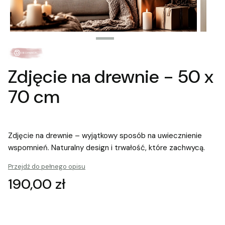
Zdjęcie na drewnie - 50 x
70 cm
Zdjęcie na drewnie – wyjątkowy sposób na uwiecznienie
wspomnień. Naturalny design i trwałość, które zachwycą.
Przejdź do pełnego opisu
Cena
190,00 zł
Wybierz wariant produktu: