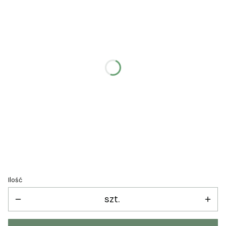
Poszczególne warianty mogą różnić się ceną
*
Margines
Wybierz
*
Rodzaj nadruku
Wybierz
*
Załaduj zdjęcie
Ilość
szt.