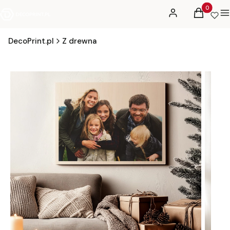
Produkty 
Zaloguj się
Koszyk
M
DecoPrint.pl
Z drewna