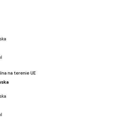
ska
l
na na terenie UE
wska
ska
l