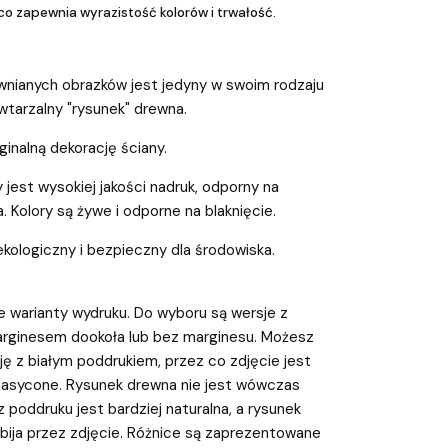
co zapewnia wyrazistość kolorów i trwałość.
wnianych obrazków jest jedyny w swoim rodzaju
wtarzalny "rysunek" drewna.
inalną dekorację ściany.
 jest wysokiej jakości nadruk, odporny na
a. Kolory są żywe i odporne na blaknięcie.
ekologiczny i bezpieczny dla środowiska.
 warianty wydruku. Do wyboru są wersje z
rginesem dookoła lub bez marginesu. Możesz
ę z białym poddrukiem, przez co zdjęcie jest
 nasycone. Rysunek drewna nie jest wówczas
 poddruku jest bardziej naturalna, a rysunek
bija przez zdjęcie. Różnice są zaprezentowane