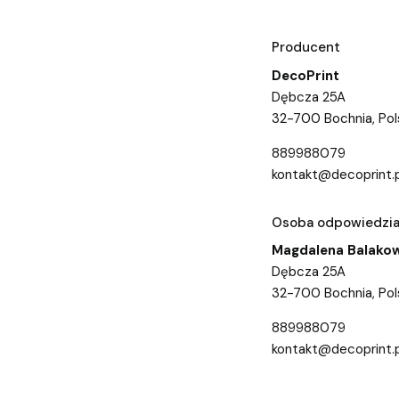
Producent
DecoPrint
Dębcza 25A
32-700 Bochnia, Pol
889988079
kontakt@decoprint.p
Osoba odpowiedzial
Magdalena Balako
Dębcza 25A
32-700 Bochnia, Pol
889988079
kontakt@decoprint.p