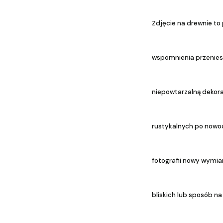
Zdjęcie na drewnie to 
wspomnienia przeniesi
niepowtarzalną dekorac
rustykalnych po nowoc
fotografii nowy wymiar
bliskich lub sposób n