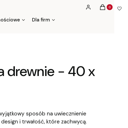
Produkty w ko
Zaloguj się
Koszyk
nościowe
Dla firm
a drewnie - 40 x
 wyjątkowy sposób na uwiecznienie
design i trwałość, które zachwycą.