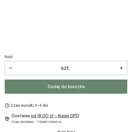
Wybierz
*
Załaduj grafikę
Ilość
szt.
Dodaj do koszyka
Czas wysyłki:
3-4 dni
Dostawa
od 18,00 zł
- Kurier DPD
Czas dostawy - 1 dzień roboczy
duża ilość