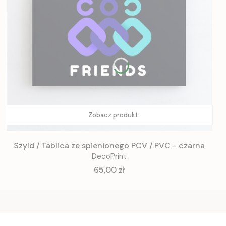
Zobacz produkt
Szyld / Tablica ze spienionego PCV / PVC - czarna
DecoPrint
Cena
65,00 zł