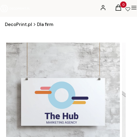
Produkty 
Zaloguj się
Koszyk
M
DecoPrint.pl
Dla firm