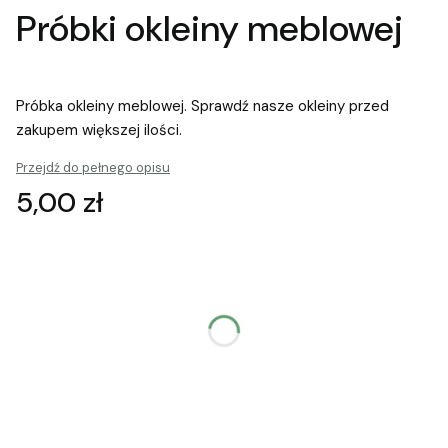
Próbki okleiny meblowej
Próbka okleiny meblowej. Sprawdź nasze okleiny przed
zakupem większej ilości.
Przejdź do pełnego opisu
Cena
5,00 zł
Wybierz wariant produktu:
Poszczególne warianty mogą różnić się ceną
*
Rodzaj laminatu
Wybierz