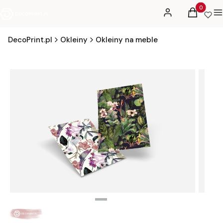
Produkty 
Zaloguj się
Koszyk
M
DecoPrint.pl
Okleiny
Okleiny na meble