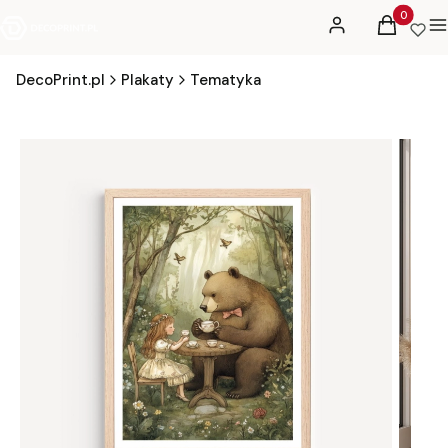
Produkty 
Zaloguj się
Koszyk
M
DecoPrint.pl
Plakaty
Tematyka