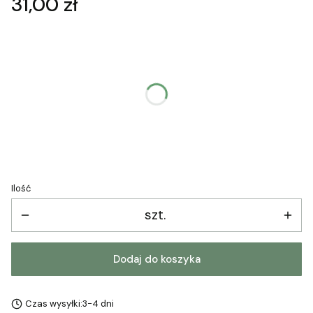
Cena
31,00 zł
Wybierz wariant produktu:
Poszczególne warianty mogą różnić się ceną
*
Wybierz format i materiał
Wybierz
Ilość
szt.
Dodaj do koszyka
Czas wysyłki:
3-4 dni