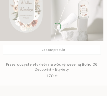
Zobacz produkt
Przezroczyste etykiety na wódkę weselną Boho 06
Decoprint - Etykiety
Cena
1,70 zł