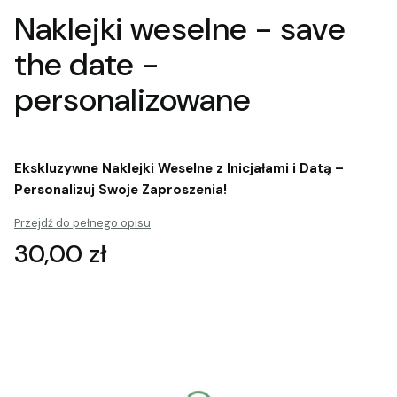
Naklejki weselne - save
the date -
personalizowane
Ekskluzywne Naklejki Weselne z Inicjałami i Datą –
Personalizuj Swoje Zaproszenia!
Przejdź do pełnego opisu
Cena
30,00 zł
Wybierz wariant produktu:
Poszczególne warianty mogą różnić się ceną
*
Wybierz wielkość naklejek