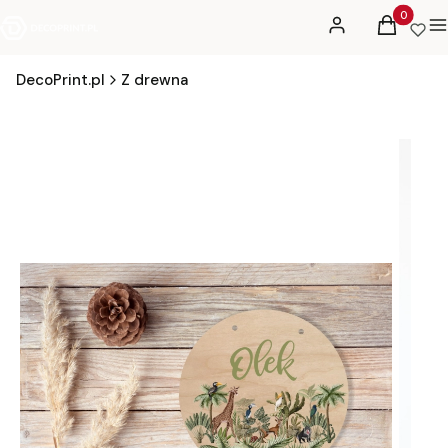
Produkty 
Zaloguj się
Koszyk
M
DecoPrint.pl
Z drewna