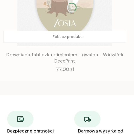
Zobacz produkt
Drewniana tabliczka z imieniem - owalna - Wiewiórk
DecoPrint
Cena
77,00 zł
Bezpieczne płatności
Darmowa wysyłka od