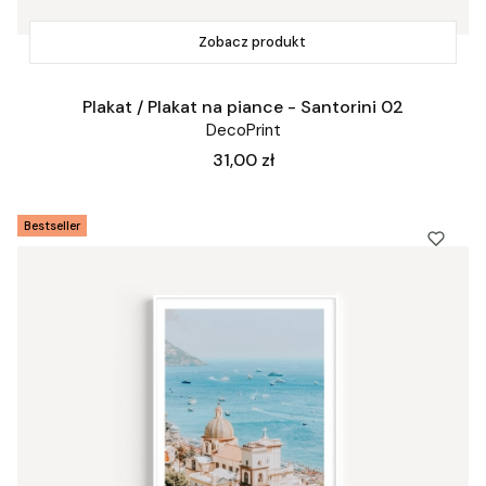
Zobacz produkt
Plakat / Plakat na piance - Santorini 02
DecoPrint
Cena
31,00 zł
Bestseller