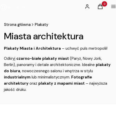
Produkty 
Zaloguj się
Koszyk
M
Strona główna
Plakaty
Miasta architektura
Plakaty Miasta i Architektura
– uchwyć puls metropolii!
Odkryj
czarno-białe plakaty miast
(Paryż, Nowy Jork,
Berlin), panoramy i detale architektoniczne. Idealne
plakaty
do biura
, nowoczesnego salonu i wnętrza w stylu
industrialnym
lub minimalistycznym.
Fotografie
architektury
oraz
plakaty z mapami miast
– najwyższa
jakość druku.