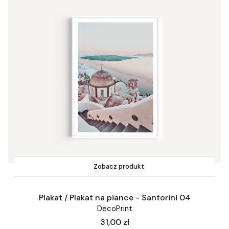
Zobacz produkt
Plakat / Plakat na piance - Santorini 04
DecoPrint
Cena
31,00 zł