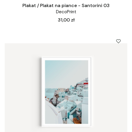
Plakat / Plakat na piance - Santorini 03
DecoPrint
Cena
31,00 zł