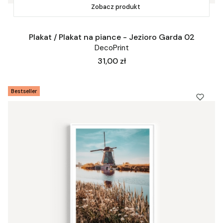
Zobacz produkt
Plakat / Plakat na piance - Jezioro Garda 02
DecoPrint
Cena
31,00 zł
Bestseller