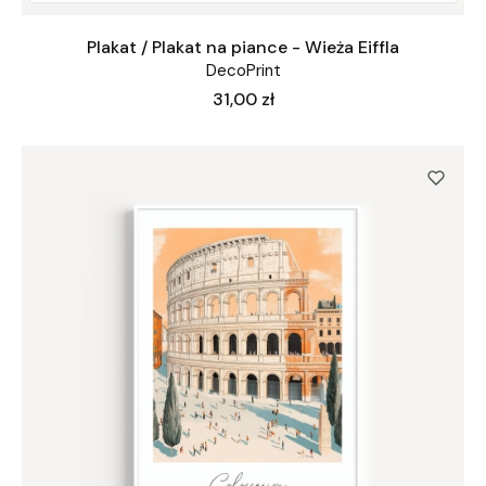
Plakat / Plakat na piance - Wieża Eiffla
DecoPrint
Cena
31,00 zł