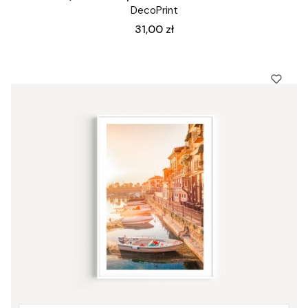
DecoPrint
Cena
31,00 zł