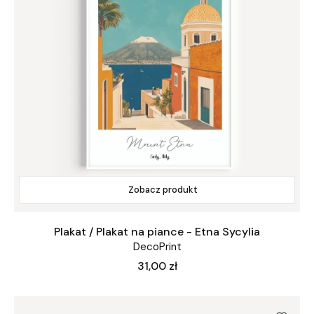
Zobacz produkt
Plakat / Plakat na piance - Etna Sycylia
DecoPrint
Cena
31,00 zł