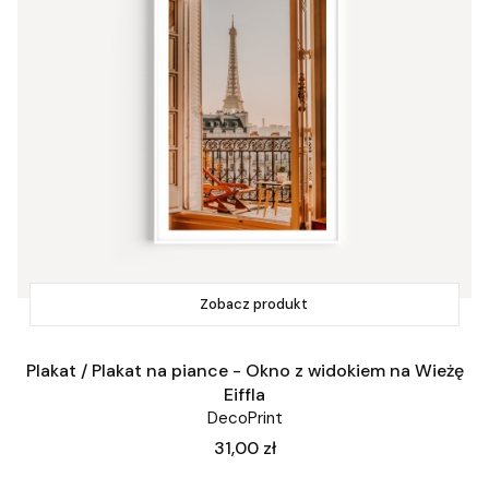
Zobacz produkt
Plakat / Plakat na piance - Okno z widokiem na Wieżę
Eiffla
DecoPrint
Cena
31,00 zł