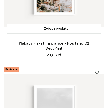
Zobacz produkt
Plakat / Plakat na piance - Positano 02
DecoPrint
Cena
31,00 zł
Bestseller