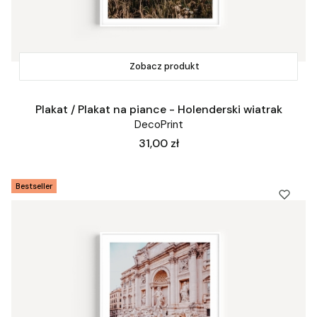
Zobacz produkt
Plakat / Plakat na piance - Holenderski wiatrak
DecoPrint
Cena
31,00 zł
Bestseller