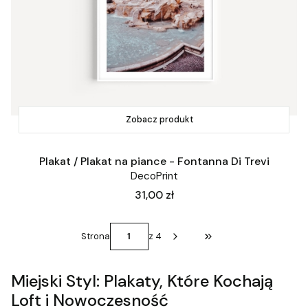
Zobacz produkt
Plakat / Plakat na piance - Fontanna Di Trevi
DecoPrint
Cena
31,00 zł
Strona
z 4
Przejdź do ostatniej st
Miejski Styl: Plakaty, Które Kochają
Loft i Nowoczesność