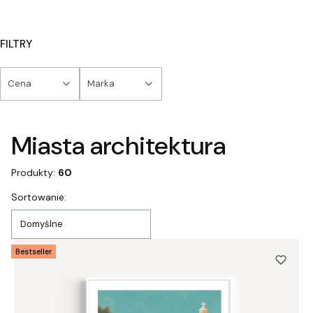
FILTRY
Cena
Marka
Koniec filtrów
Miasta architektura
Produkty:
60
Lista produktów
Sortowanie:
Domyślne
Bestseller