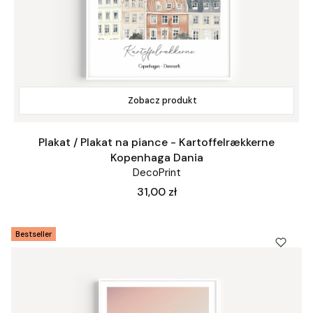
Zobacz produkt
Plakat / Plakat na piance - Kartoffelrækkerne
Kopenhaga Dania
DecoPrint
Cena
31,00 zł
Bestseller