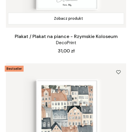
Zobacz produkt
Plakat / Plakat na piance - Rzymskie Koloseum
DecoPrint
Cena
31,00 zł
Bestseller