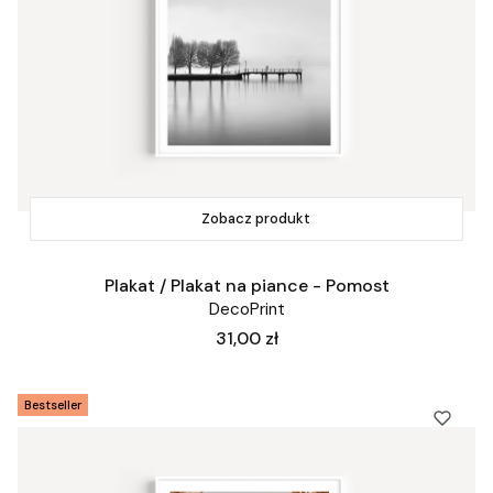
Zobacz produkt
Plakat / Plakat na piance - Pomost
DecoPrint
Cena
31,00 zł
Bestseller