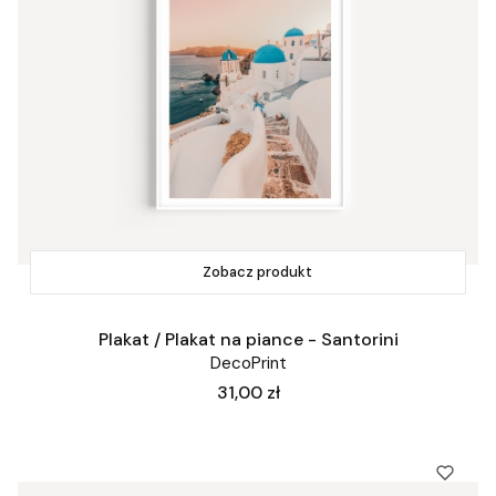
Zobacz produkt
Plakat / Plakat na piance - Santorini
DecoPrint
Cena
31,00 zł