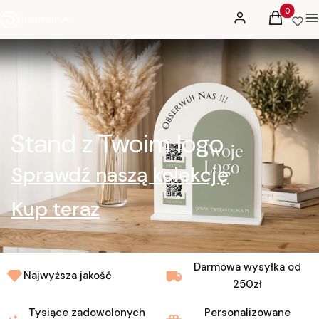
Produkty 
Zaloguj się
Koszyk
M
Stand z Twoim logo
Sprawdź naszą kolekcję
Kup teraz
Darmowa wysyłka od
Najwyższa jakość
250zł
Tysiące zadowolonych
Personalizowane