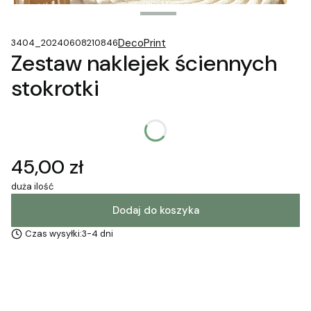
DecoPrint
3404_20240608210846
Zestaw naklejek ściennych
stokrotki
*
Rozmiar naklejki
Wybierz
Cena
45,00 zł
duża ilość
Dodaj do koszyka
Czas wysyłki:
3-4 dni