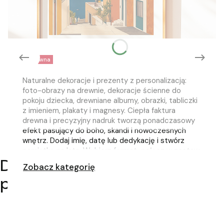
Z drewna
Naturalne dekoracje i prezenty z personalizacją:
foto-obrazy na drewnie, dekoracje ścienne do
pokoju dziecka, drewniane albumy, obrazki, tabliczki
PLAKATY
z imieniem, plakaty i magnesy. Ciepła faktura
drewna i precyzyjny nadruk tworzą ponadczasowy
efekt pasujący do boho, skandi i nowoczesnych
wnętrz. Dodaj imię, datę lub dedykację i stwórz
pamiątkę na lata. Wybierz format, połącz w zestaw
Drewniane, personalizowane
i zaprojektuj własną, przytulną galerię. Zamów i
Zobacz kategorię
wprowadź naturę do domu.
pomysł na prezent